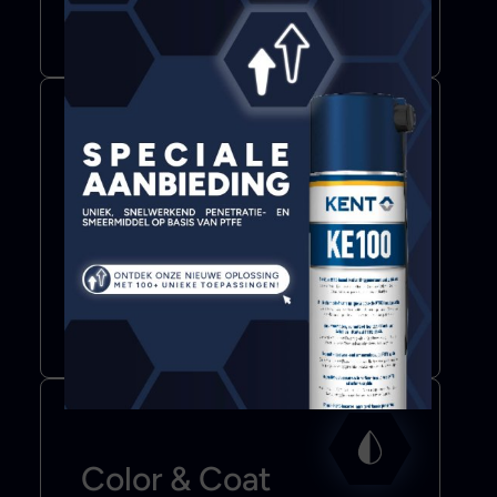
Meer info
Bond & Seal
Lijmen
Afdichtingsmiddelen
Tapes
Meer info
Color & Coat