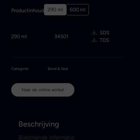
290 ml
600 ml
Productinhoud
SDS
290 ml
34501
TDS
Categorie
Bond & Seal
Naar de online winkel
Beschrijving
Bijkomende informatie