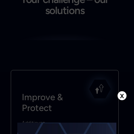
solutions
Improve &
X
Protect
Additieven
Smeermiddelen