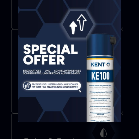
Schmiermittel
Mehr erfahren
Bond & Seal
Klebstoffe
Dichtmittel
Klebebänder
Mehr erfahren