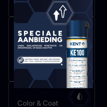
Meer info
Bond & Seal
Lijmen
Afdichtmiddelen
Plakband
Meer info
Color & Coat