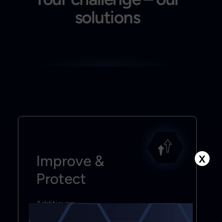
solutions
Improve &
X
Protect
Additieven
Smeermiddelen