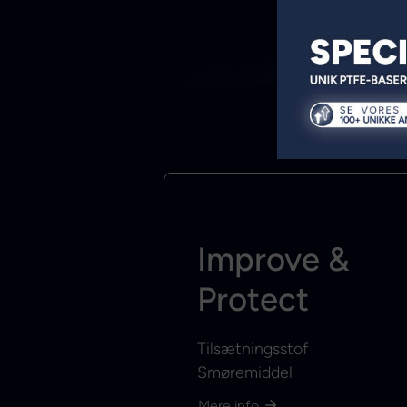
Improve &
Protect
Tilsætningsstof
Smøremiddel
Mere info