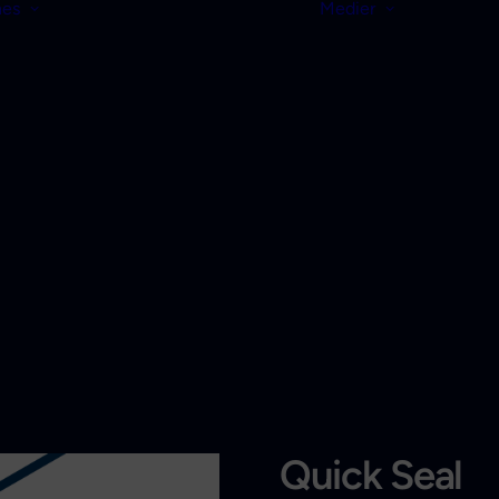
nes
Medier
Quick Seal