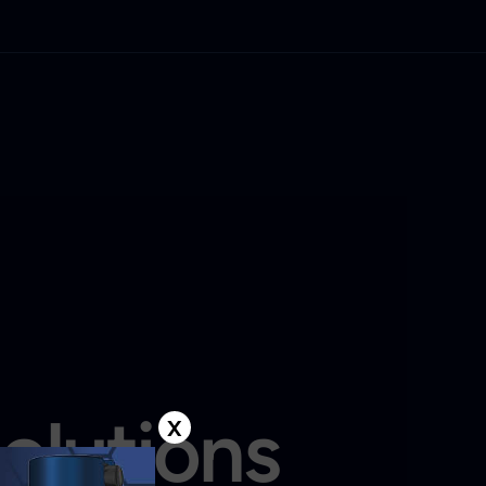
solutions
X