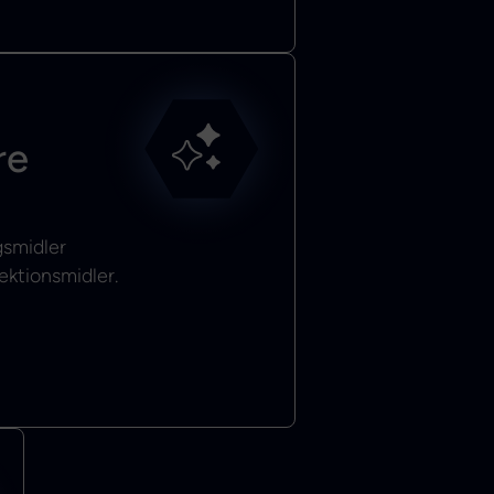
re
gsmidler
ektionsmidler.