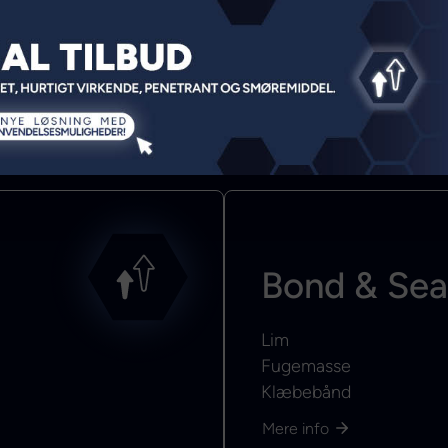
Bond & Sea
Lim
Fugemasse
Klæbebånd
Mere info