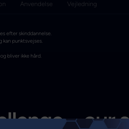
ion
Anvendelse
Vejledning
es efter skinddannelse.
og kan punktsvejses.
og bliver ikke hård.
llenge – our 