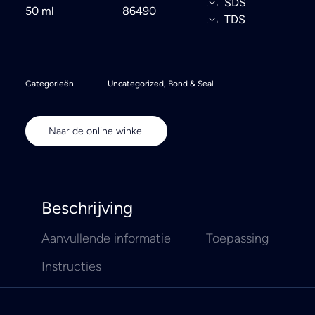
SDS
50 ml
86490
TDS
Categorieën
Uncategorized
,
Bond & Seal
Naar de online winkel
Beschrijving
Aanvullende informatie
Toepassing
Instructies