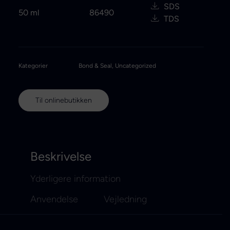
SDS
50 ml
86490
TDS
Kategorier
Bond & Seal
,
Uncategorized
Til onlinebutikken
Beskrivelse
Yderligere information
Anvendelse
Vejledning