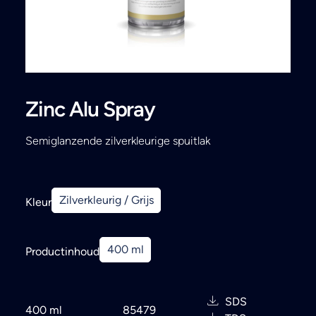
Search
Zinc Alu Spray
Semiglanzende zilverkleurige spuitlak
Zilverkleurig / Grijs
Kleur
400 ml
Productinhoud
SDS
400 ml
85479