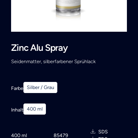
Search
Zinc Alu Spray
Seidenmatter, silberfarbener Sprühlack
Silber / Grau
Farbe
400 ml
Inhalt
SDS
400 ml
85479