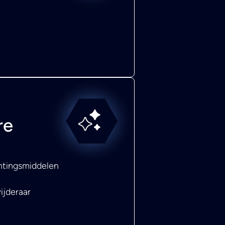
re
chtingsmiddelen
ijderaar