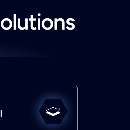
solutions
l