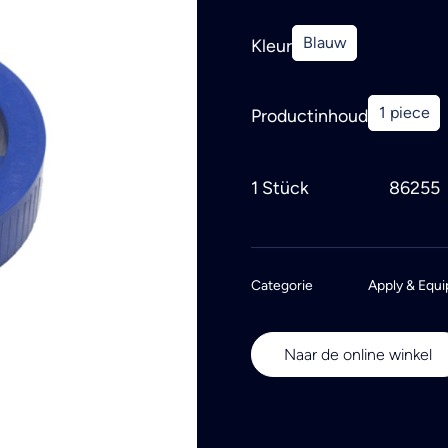
Blauw
Kleur
1 piece
Productinhoud
1 Stück
86255
Categorie
Apply & Equi
Naar de online winkel