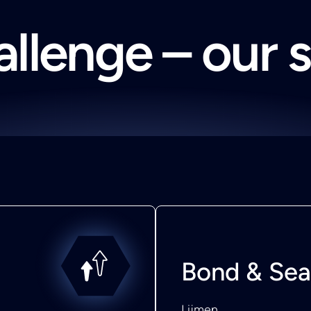
llenge – our 
Bond & Sea
Lijmen