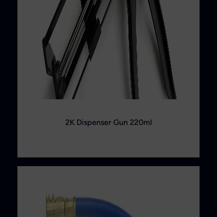
2K Dispenser Gun 220ml