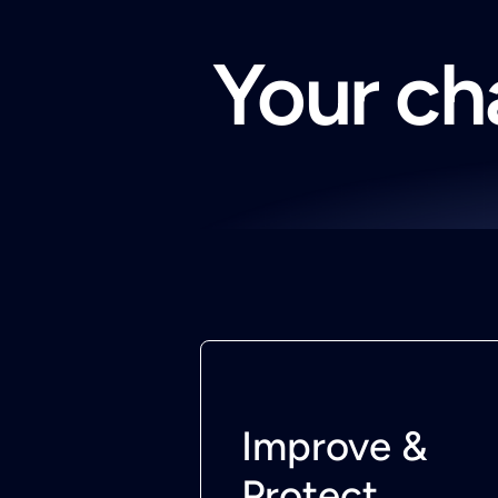
Your cha
Improve &
Protect