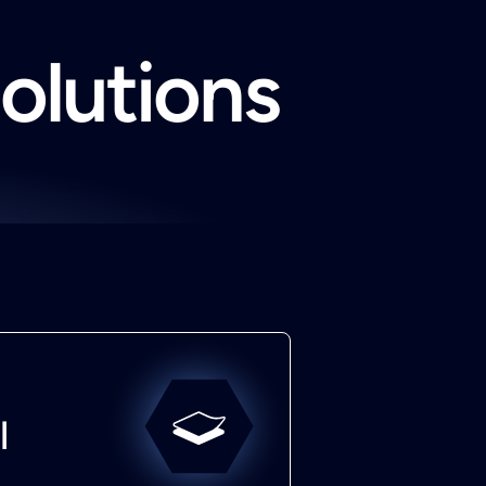
solutions
l