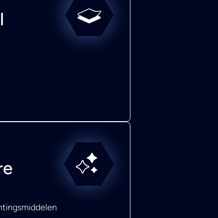
l
re
chtingsmiddelen