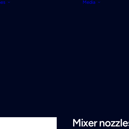
nes
Media
Mixer nozzle