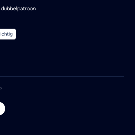
l dubbelpatroon
zichtig
p