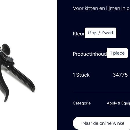
Voor kitten en lijmen in
Grijs / Zwart
Kleur
1 piece
Productinhoud
1 Stück
34775
Categorie
Apply & Equi
Naar de online winkel