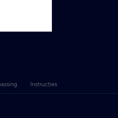
assing
Instructies