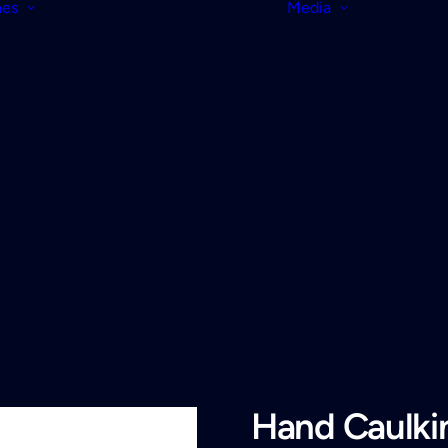
nes
Media
Hand Caulki