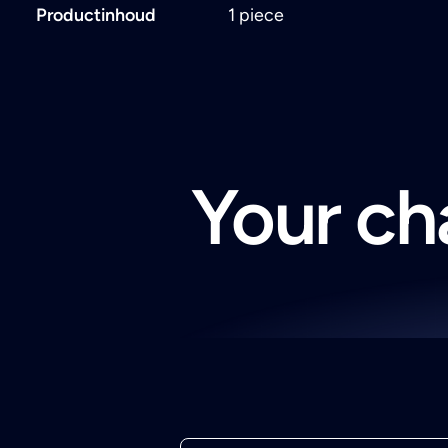
Productinhoud
1 piece
Your cha