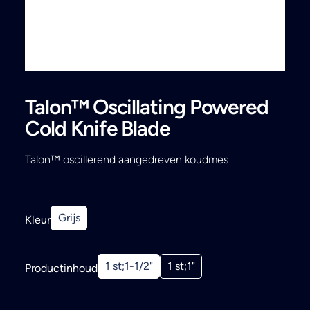
Search
Talon™ Oscillating Powered
Cold Knife Blade
Talon™ oscillerend aangedreven koudmes
Grijs
Kleur
1 st;1-1/2"
1 st;1"
Productinhoud