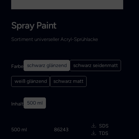
Search
Spray Paint
Sortiment universeller Acryl-Sprühlacke
schwarz glänzend
schwarz seidenmatt
Farbe
weiß glänzend
schwarz matt
500 ml
Inhalt
SDS
500 ml
86243
TDS