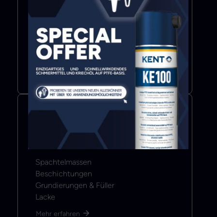
Bond & Seal
Klebstoffe
Dichtmittel
Klebebänder
Mehr erfahren
Color & Coat
Spachtelmassen
Beschichtungen
Grundierungen & Füller
Lacke
Mehr erfahren