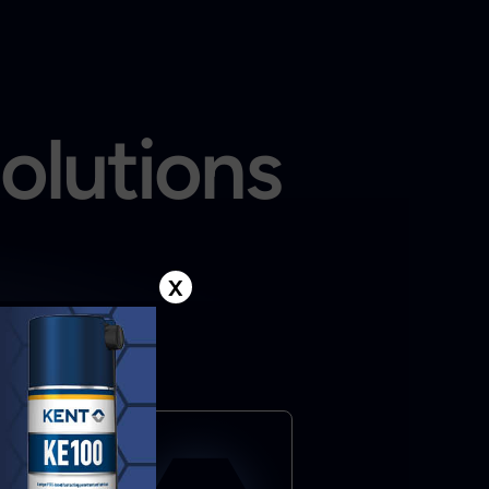
solutions
X