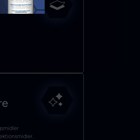
l
re
gsmidler
ektionsmidler.