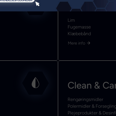
Bond & Sea
Lim
Fugemasse
Klæbebånd
Mere info
Clean & Ca
Rengøringsmidler
Polermidler & Forseglin
Plejeprodukter & Desinf