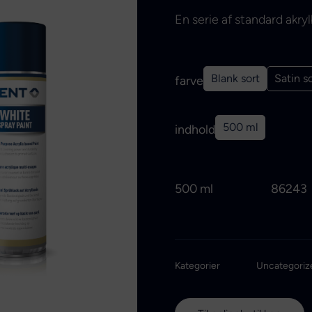
En serie af standard akry
Blank sort
Satin s
farve
500 ml
indhold
500 ml
86243
Kategorier
Uncategoriz