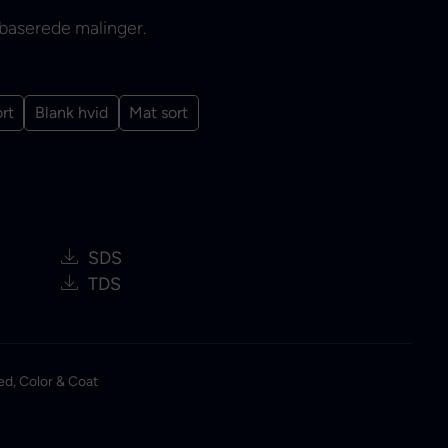
lbaserede malinger.
ort
Blank hvid
Mat sort
SDS
TDS
ed
,
Color & Coat