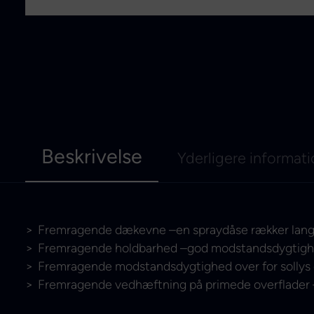
Beskrivelse
Yderligere informat
Fremragende dækevne –en spraydåse rækker langt
Fremragende holdbarhed –god modstandsdygtighed 
Fremragende modstandsdygtighed over for sollys o
Fremragende vedhæftning på primede overflader 