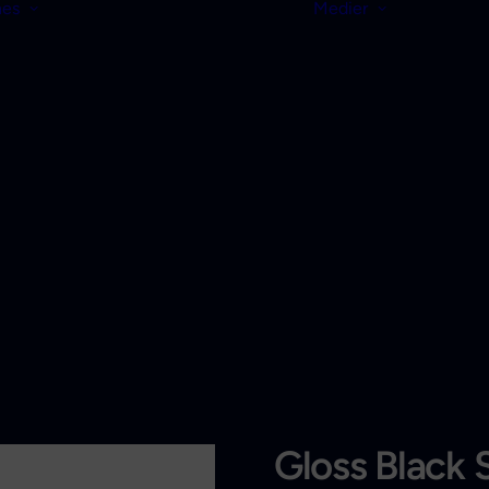
nes
Medier
Gloss Black 