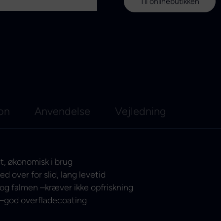
Til onlinebutikken
ion
Anvendelse
Vejledning
, økonomisk i brug
over for slid, lang levetid
g falmen –kræver ikke opfriskning
–god overfladecoating