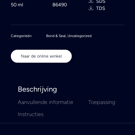
SDS
50 ml
86490
TDS
Categorieën
Bond & Seal
,
Uncategorized
Naar de online winkel
Beschrijving
Aanvullende informatie
Toepassing
Instructies