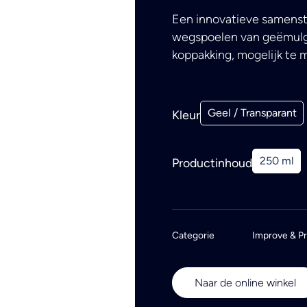
Een innovatieve samenst
wegspoelen van geëmulge
koppakking, mogelijk te 
Geel / Transparant
Kleur
250 ml
Productinhoud
Categorie
Improve & P
Naar de online winkel