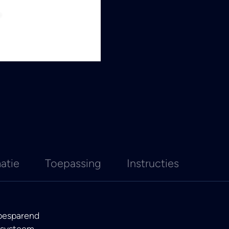
atie
Toepassing
Instructies
dbesparend
elsysteem