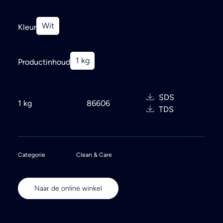
Search
Wit
Kleur
1 kg
Productinhoud
SDS
1 kg
86606
TDS
Categorie
Clean & Care
Naar de online winkel