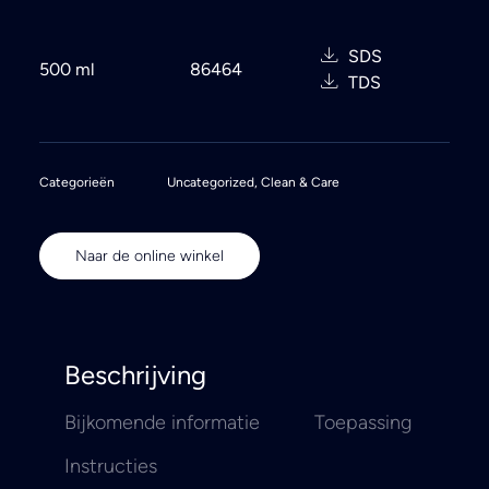
SDS
500 ml
86464
TDS
Categorieën
Uncategorized
,
Clean & Care
Naar de online winkel
Beschrijving
Bijkomende informatie
Toepassing
Instructies