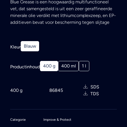
Blue Grease is een hoogwaardig multifunctioneel
vet, dat samengesteld is uit een zeer geraffineerde
minerale olie verdikt met lithiumcomplexzeep, en EP-
additieven bevat voor bescherming tegen slijtage
Blauw
Kleur
400 g
400 ml
1 l
Productinhoud
SDS
400 g
86845
TDS
Categorie
Improve & Protect