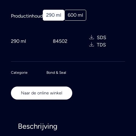
290 ml
600 ml
Productinhoud
SDS
290 ml
84502
TDS
Categorie
Bond & Seal
Naar de online winkel
Beschrijving