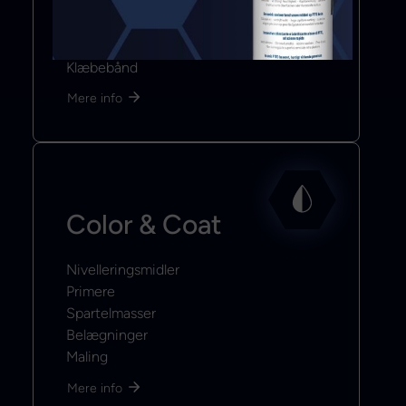
Lim
Fugemasse
Klæbebånd
Mere info
Color & Coat
Nivelleringsmidler
Primere
Spartelmasser
Belægninger
Maling
Mere info