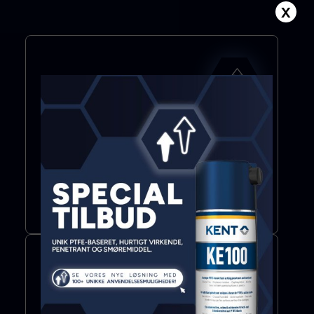
X
Improve &
Protect
Tilsætningsstof
Smøremiddel
Mere info
Bond & Seal