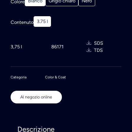
Bianco
Grigio chiaro
Nero
Colore
3.75 l
Contenuto
SDS
3,75 l
86171
TDS
Categoria
Color & Coat
Al negozio online
Descrizione