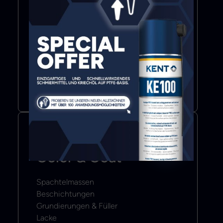
Bond & Seal
Klebstoffe
Dichtmittel
Klebebänder
Mehr erfahren
Color & Coat
Spachtelmassen
Beschichtungen
Grundierungen & Füller
Lacke