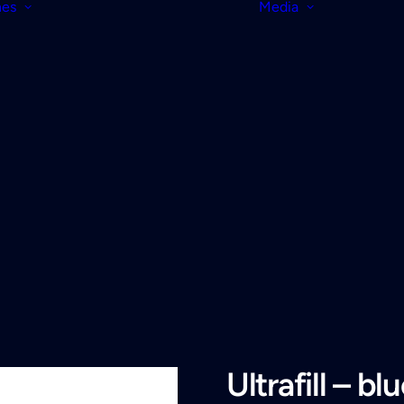
nes
Media
Ultrafill – bl