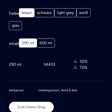
Search
braun
schwarz
light grey
weiß
Farbe
grau
290 ml
600 ml
Inhalt
SDS
290 ml
34453
TDS
Kategorien
Unkategorisiert
,
Bond & Seal
Zum Online-Shop