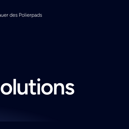
auer des Polierpads
solutions