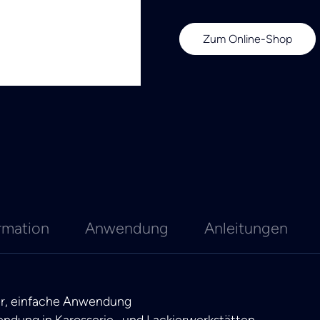
Zum Online-Shop
rmation
Anwendung
Anleitungen
zer, einfache Anwendung
endung in Karosserie- und Lackierwerkstätten