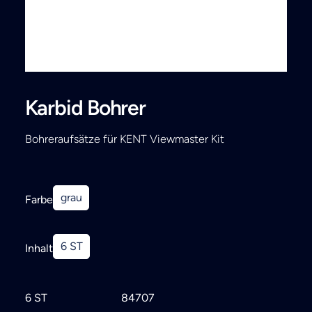
Search
Karbid Bohrer
Bohreraufsätze für KENT Viewmaster Kit
grau
Farbe
6 ST
Inhalt
6 ST
84707