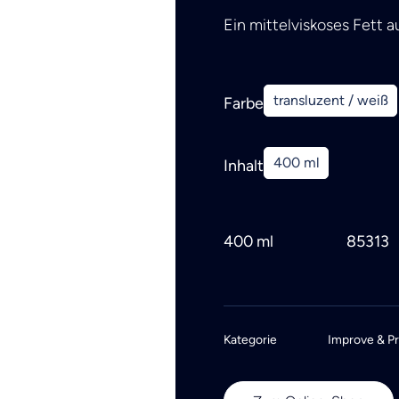
Ein mittelviskoses Fett a
transluzent / weiß
Farbe
400 ml
Inhalt
400 ml
85313
Kategorie
Improve & P