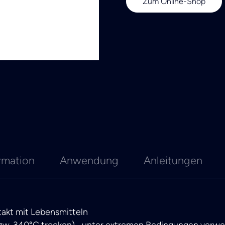
Zum Online-Shop
rmation
Anwendung
Anleitungen
takt mit Lebensmitteln
bzw. 340°C trocken) –unter extremen Bedingungen verw