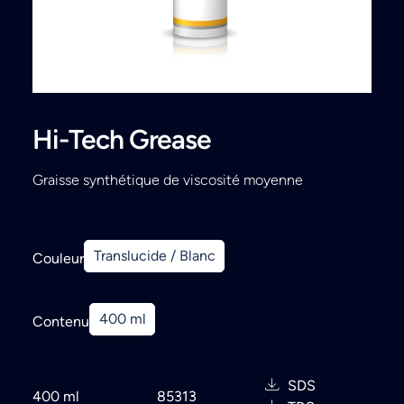
Search
Hi-Tech Grease
Graisse synthétique de viscosité moyenne
Translucide / Blanc
Couleur
400 ml
Contenu
SDS
400 ml
85313