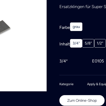
Ersatzklingen für Super 
grau
Farbe
3/4"
5/8"
1/2"
Inhalt
3/4″
E0105
Kategorie
Apply & Equi
Zum Online-Shop