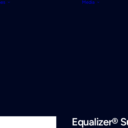
nes
Media
Equalizer® S