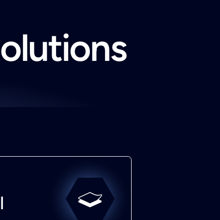
solutions
l