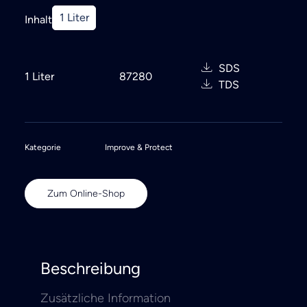
Search
1 Liter
Inhalt
SDS
1 Liter
87280
TDS
Kategorie
Improve & Protect
Zum Online-Shop
Beschreibung
Zusätzliche Information