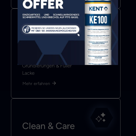
Color & Coat
Spachtelmassen
Beschichtungen
Grundierungen & Füller
Lacke
Mehr erfahren
Clean & Care