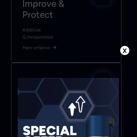
Improve &
Protect
Additive
Schmiermittel
Mehr erfahren
X
Bond & Seal
Klebstoffe
Dichtmittel
Klebebänder
Mehr erfahren