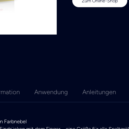
Zum Online-Shop
rmation
Anwendung
Anleitungen
on Farbnebel
Eindrücken mit dem Finger – eine Größe für alle Spaltgr