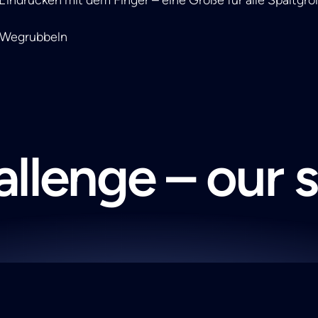
n Wegrubbeln
llenge – our 