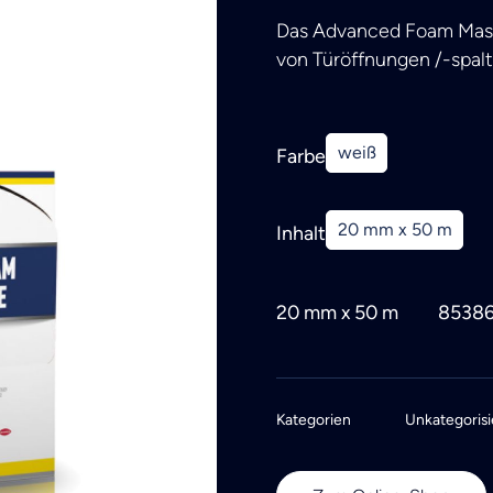
Das Advanced Foam Mask
von Türöffnungen /-spal
weiß
Farbe
20 mm x 50 m
Inhalt
20 mm x 50 m
8538
Kategorien
Unkategorisi