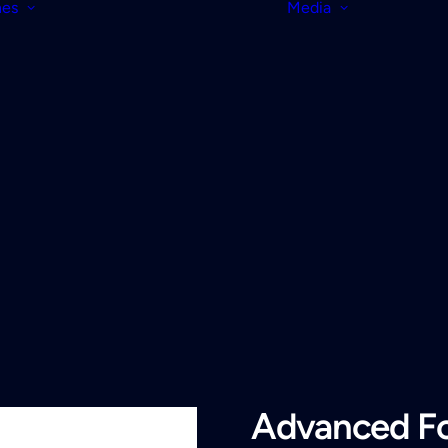
nes
Media
Advanced F