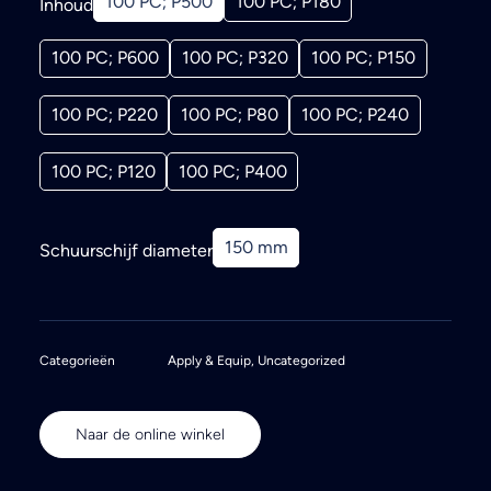
100 PC; P500
100 PC; P180
Inhoud
100 PC; P600
100 PC; P320
100 PC; P150
100 PC; P220
100 PC; P80
100 PC; P240
100 PC; P120
100 PC; P400
150 mm
Schuurschijf diameter
Categorieën
Apply & Equip
,
Uncategorized
Naar de online winkel