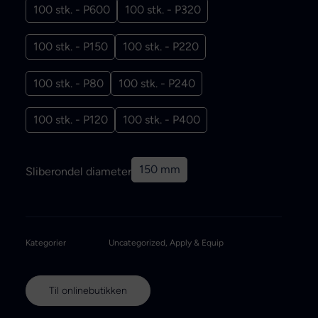
100 stk. - P600
100 stk. - P320
100 stk. - P150
100 stk. - P220
100 stk. - P80
100 stk. - P240
100 stk. - P120
100 stk. - P400
150 mm
Sliberondel diameter
Kategorier
Uncategorized
,
Apply & Equip
Til onlinebutikken