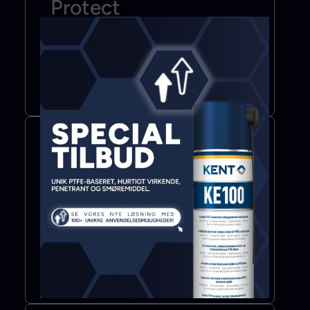
Protect
Tilsætningsstof
Smøremiddel
Mere info
Bond & Seal
Lim
Fugemasse
Klæbebånd
Mere info