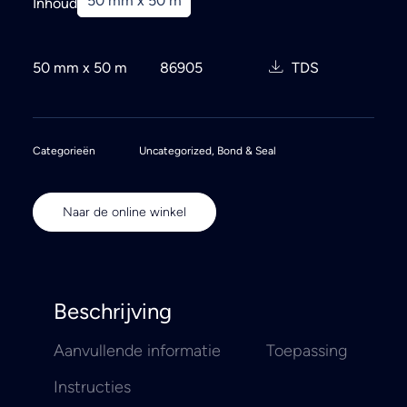
50 mm x 50 m
Inhoud
50 mm x 50 m
86905
TDS
Categorieën
Uncategorized
,
Bond & Seal
Naar de online winkel
Beschrijving
Aanvullende informatie
Toepassing
Instructies