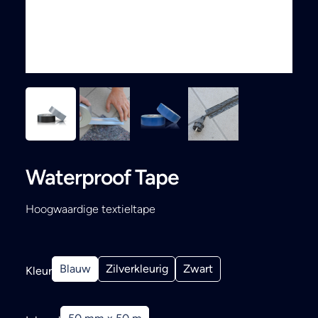
Search
Waterproof Tape
Hoogwaardige textieltape
Blauw
Zilverkleurig
Zwart
Kleur