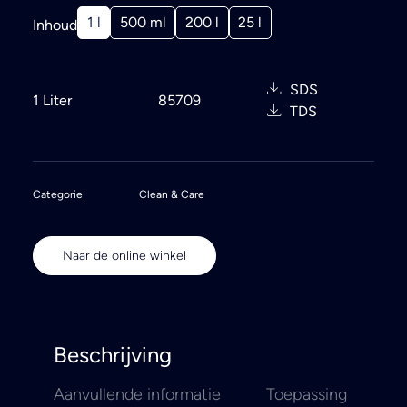
1 l
500 ml
200 l
25 l
Inhoud
SDS
1 Liter
85709
TDS
Categorie
Clean & Care
Naar de online winkel
Beschrijving
Aanvullende informatie
Toepassing