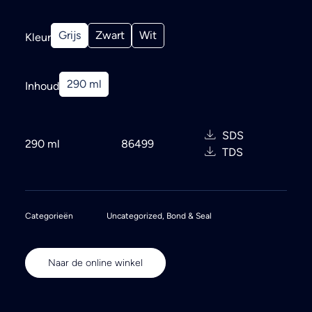
Grijs
Zwart
Wit
Kleur
290 ml
Inhoud
SDS
290 ml
86499
TDS
Categorieën
Uncategorized
,
Bond & Seal
Naar de online winkel