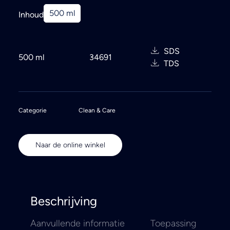
Search
500 ml
Inhoud
SDS
500 ml
34691
TDS
Categorie
Clean & Care
Naar de online winkel
Beschrijving
Aanvullende informatie
Toepassing