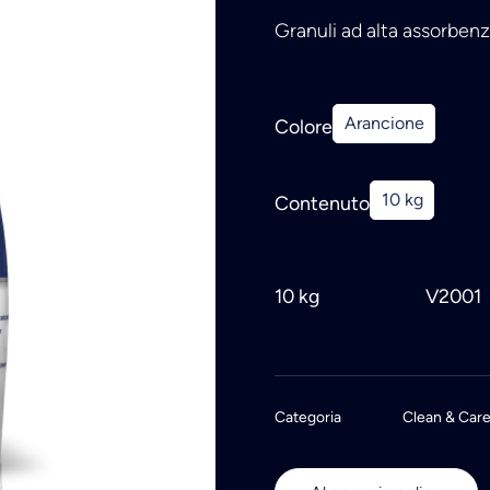
Granuli ad alta assorbenza
Arancione
Colore
10 kg
Contenuto
10 kg
V2001
Categoria
Clean & Car