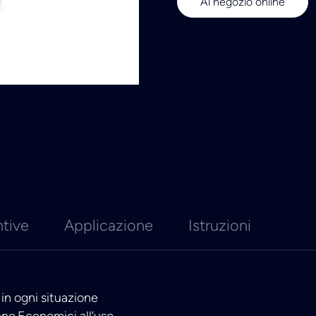
Al negozio online
ntive
Applicazione
Istruzioni
in ogni situazione
no.Economici all’uso