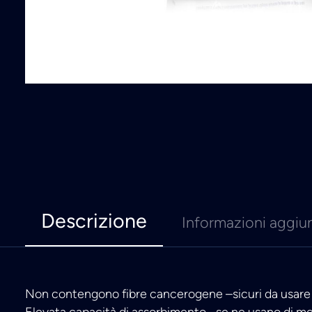
Descrizione
Informazioni aggiu
Non contengono fibre cancerogene –sicuri da usare 
Elevata capacità di assorbimento –se ne usano di me