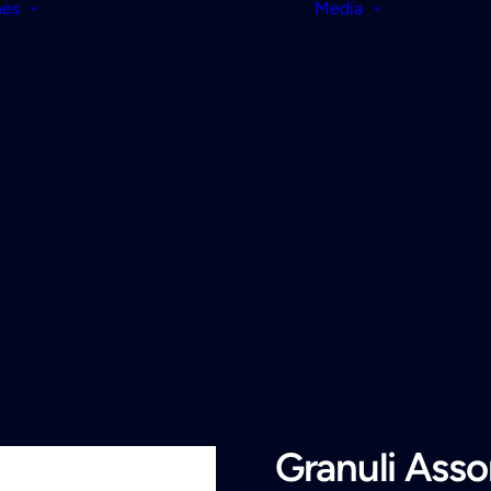
nes
Media
Granuli Asso