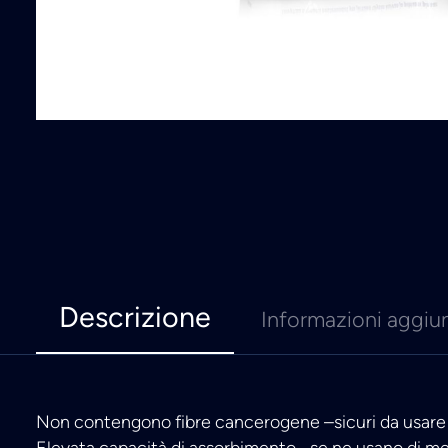
Descrizione
Informazioni aggiu
Non contengono fibre cancerogene –sicuri da usare 
Elevata capacità di assorbimento –se ne usano di me