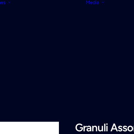
nes
Media
Granuli Asso