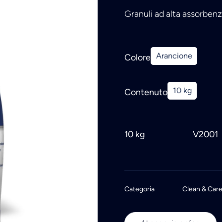
Granuli ad alta assorbenza
Arancione
Colore
10 kg
Contenuto
10 kg
V2001
Categoria
Clean & Car