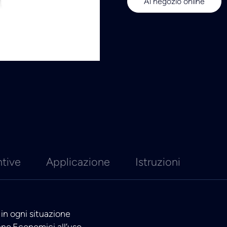
Al negozio online
ntive
Applicazione
Istruzioni
in ogni situazione
no.Economici all’uso