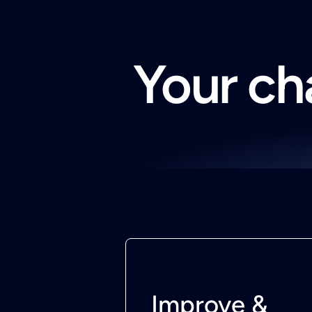
Your cha
Improve &