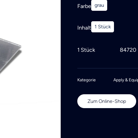
grau
Farbe
1 Stück
Inhalt
1 Stück
84720
Kategorie
Apply & Equi
Zum Online-Shop