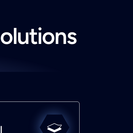
solutions
l