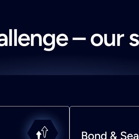
llenge – our 
Bond & Sea