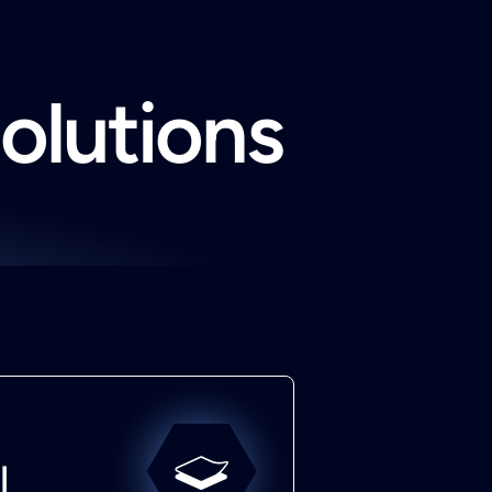
solutions
l