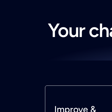
Your cha
Improve &