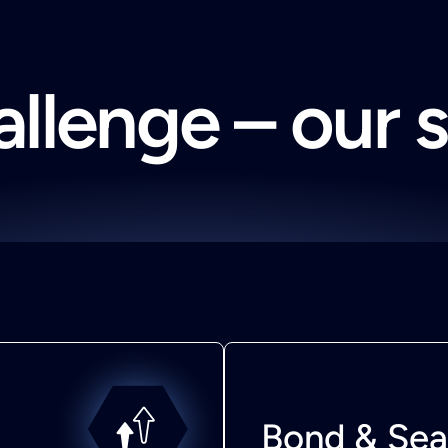
llenge – our 
Bond & Sea