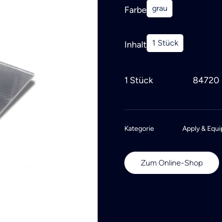
grau
Farbe
1 Stück
Inhalt
1 Stück
84720
Kategorie
Apply & Equi
Zum Online-Shop