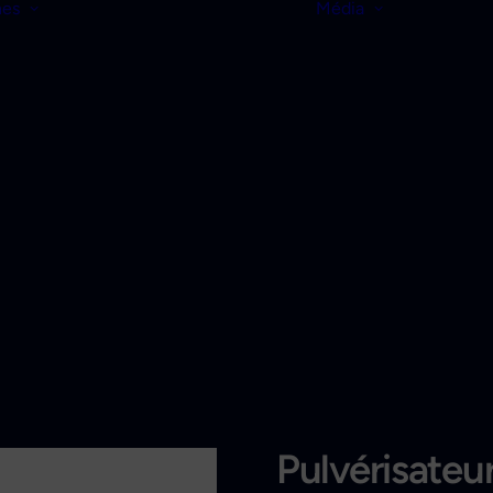
nes
Média
Pulvérisateu