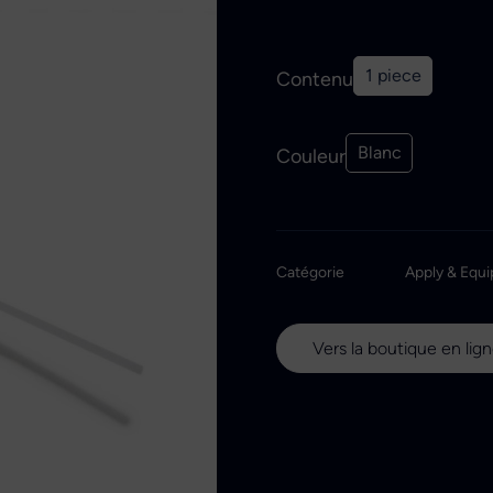
1 piece
Contenu
Blanc
Couleur
Catégorie
Apply & Equi
Vers la boutique en lig