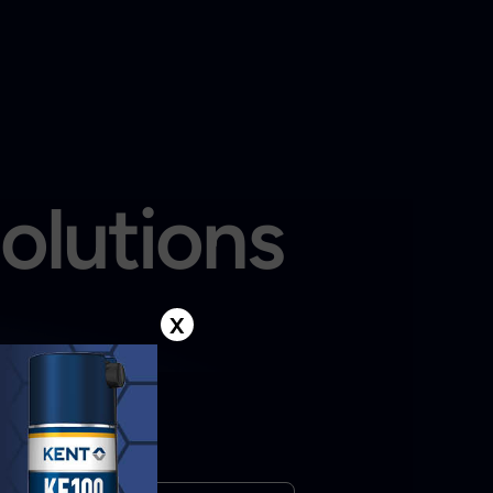
solutions
X