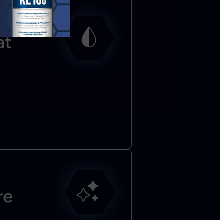
at
re