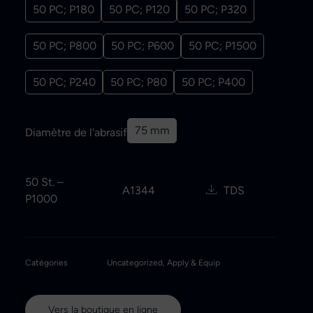
50 PC; P180
50 PC; P120
50 PC; P320
50 PC; P800
50 PC; P600
50 PC; P1500
50 PC; P240
50 PC; P80
50 PC; P400
75 mm
Diamètre de l'abrasif
50 St. –
A1344
TDS
P1000
Catégories
Uncategorized
,
Apply & Equip
Vers la boutique en ligne