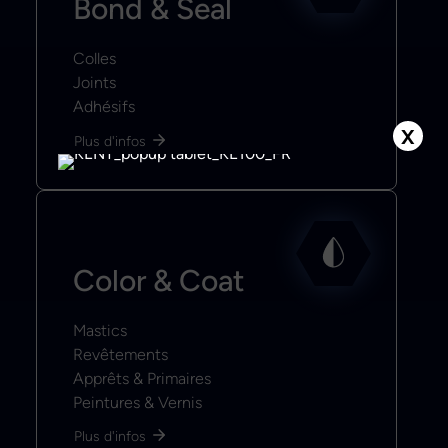
Bond & Seal
Colles
Joints
Adhésifs
X
Plus d'infos
Color & Coat
Mastics
Revêtements
Apprêts & Primaires
Peintures & Vernis
Plus d'infos