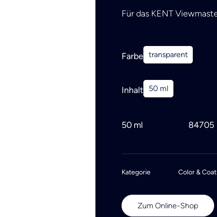
Für das KENT Viewmaste
transparent
Farbe
50 ml
Inhalt
50 ml
84705
Kategorie
Color & Coat
Zum Online-Shop