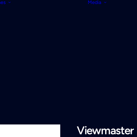
nes
Media
Viewmaster 