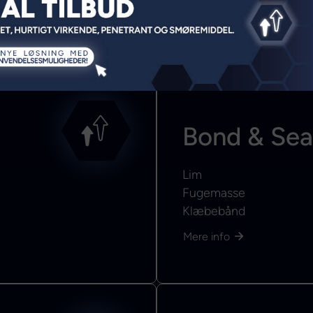
Bond & Sea
Lim
Fugemasse
Klæbebånd
Mere info