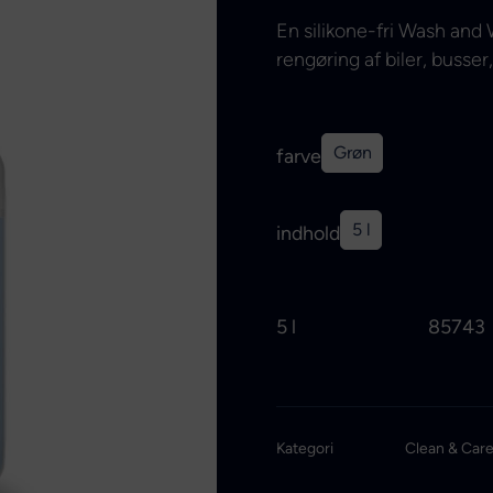
En silikone-fri Wash and 
rengøring af biler, busse
Grøn
farve
5 l
indhold
5 l
85743
Kategori
Clean & Car