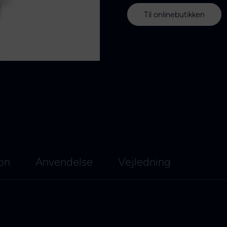
Til onlinebutikken
ion
Anvendelse
Vejledning