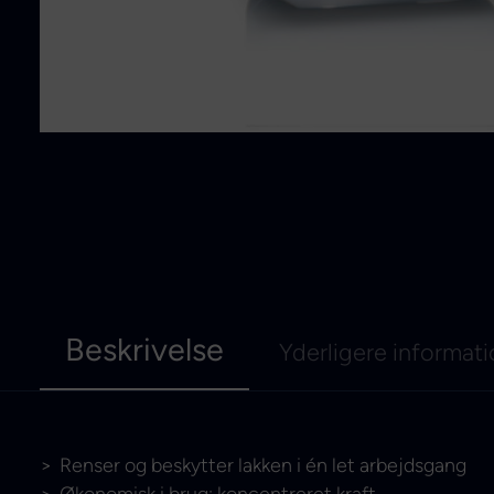
Beskrivelse
Yderligere informat
Renser og beskytter lakken i én let arbejdsgang
Økonomisk i brug: koncentreret kraft