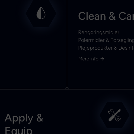
Clean & Ca
Rengøringsmidler
Polermidler & Forseglin
Plejeprodukter & Desinf
Mere info
Apply &
Equip