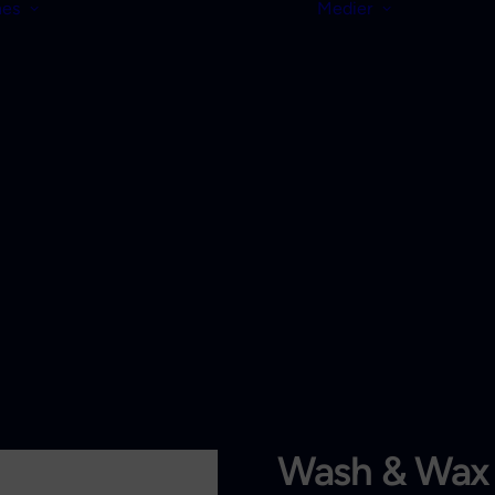
nes
Medier
Wash & Wax