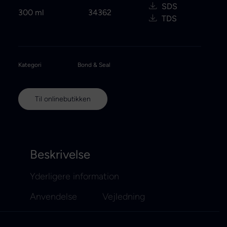
SDS
300 ml
34362
TDS
Kategori
Bond & Seal
Til onlinebutikken
Beskrivelse
Yderligere information
Anvendelse
Vejledning