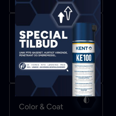
Mere info
Bond & Seal
Lim
Fugemasse
Klæbebånd
Mere info
Color & Coat