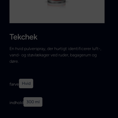
Search
Tekchek
En hvid pulverspray, der hurtigt identificerer luft-,
vand- og støvlækager ved ruder, bagagerum og
døre.
Hvid
farve
300 ml
indhold